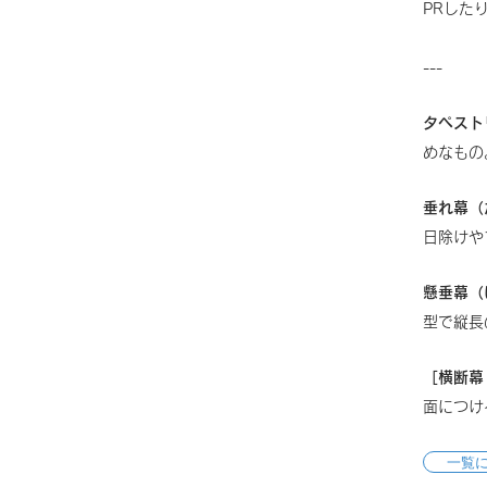
PRした
---
タペスト
めなもの
垂れ幕（
日除けや
懸垂幕（
型で縦長
［横断幕
面につけ
一覧