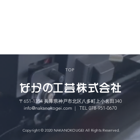
TOP
〒651-1354 兵庫県神戸市北区八多町上小名田340
info@nakanokogei.com
|
TEL 078-951-0670
Copyright © 2020 NAKANOKOUGEI All Rights Reserved.