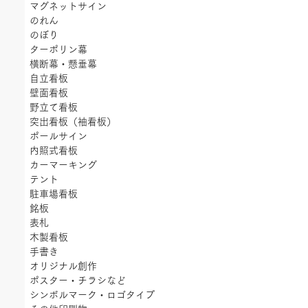
マグネットサイン
のれん
のぼり
ターポリン幕
横断幕・懸垂幕
自立看板
壁面看板
野立て看板
突出看板（袖看板）
ポールサイン
内照式看板
カーマーキング
テント
駐車場看板
銘板
表札
木製看板
手書き
オリジナル創作
ポスター・チラシなど
シンボルマーク・ロゴタイプ