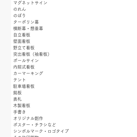
マグネットサイン
のれん
のぼり
ターポリン幕
横断幕・懸垂幕
自立看板
壁面看板
野立て看板
突出看板（袖看板）
ポールサイン
内照式看板
カーマーキング
テント
駐車場看板
銘板
表札
木製看板
手書き
オリジナル創作
ポスター・チラシなど
シンボルマーク・ロゴタイプ