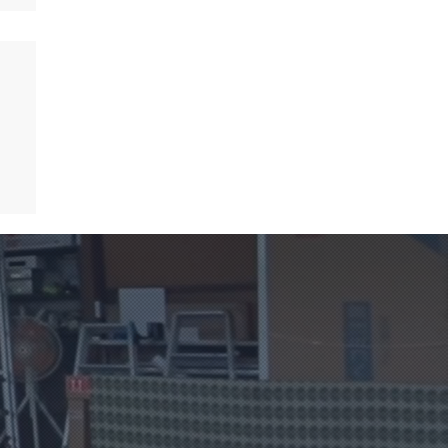
。
し
を
は
う