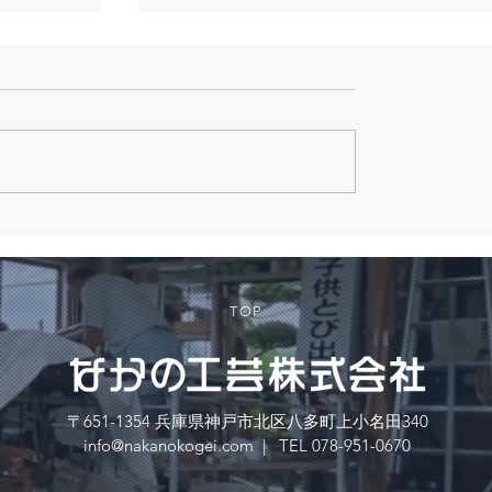
年末年始のお知らせ
今年も残すところあと僅かとなりました
本年も格別のご愛顧を賜り、厚く御礼申
上げます。 本年は人手不足によりご迷惑
おかけすることも多々ありました。 来年
体制を整えみなさまのご期待に添えるよ
邁進していく所存でございます。 ...
TOP
〒651-1354 兵庫県神戸市北区八多町上小名田340
info@nakanokogei.com
|
TEL 078-951-0670