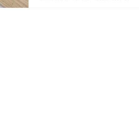
介です。 写真は、白木にアクリル切り文
字を配置する作業過程の様子です。実は
この土台の板は本物の木ではなく、木目
シートを利用したものなんです！素材の
採用に関しては、相談しながら、数ある
シート見本の中か...