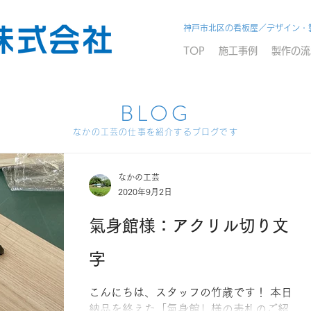
神戸市北区の看板屋／デザイン・
TOP
施工事例
製作の流
BLOG
なかの工芸の仕事を紹介するブログです
なかの工芸
2020年9月2日
氣身館様：アクリル切り文
字
こんにちは、スタッフの竹歳です！ 本日
納品を終えた「氣身館」様の表札のご紹