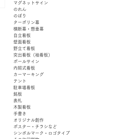
マグネットサイン
のれん
のぼり
ターポリン幕
横断幕・懸垂幕
自立看板
壁面看板
野立て看板
突出看板（袖看板）
ポールサイン
内照式看板
カーマーキング
テント
駐車場看板
銘板
表札
木製看板
手書き
オリジナル創作
ポスター・チラシなど
シンボルマーク・ロゴタイプ