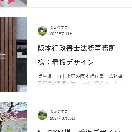
「SDQs!?（エスディーキューズ）」のイ
ベント用のサインを製作しました！...
なかの工芸
2022年7月1日
阪本行政書士法務事務所
様：看板デザイン
兵庫県三田市小野の阪本行政書士法務事
務所様の看板デザインのご紹介です！ 元
は暖色系の外装の建物でしたが、モノト
ーンの色味へ阪本様ご自身がDIY！ そこ
に目隠しとなる工夫等を希望されてお
り、最終的にこのようなご提案となりま
なかの工芸
2021年3月30日
した。...