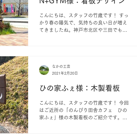
N+GYM様：看板デザイン
こんにちは、スタッフの竹歳です！ すっ
かり春の陽気で、気持ちの良い日が増え
てきましたね。神戸市北区や三田でも桜
がきれいに咲いています◎ さて、この度
は三田で人気のダイエット専門パーソナ
ルジム「N+GYM（エヌプラスジム）」様
のサインを手がけさせていただきまし
た。 ...
なかの工芸
2021年2月20日
ひの家ふぇ様：木製看板
こんにちは、スタッフの竹歳です！ 今回
はご近所の「のんびり田舎カフェ ひの
家ふぇ」様の木製看板のご紹介です。
元々掲げられていた一枚板の看板を塗り
直し、柱を付けました。店名は元の筆跡