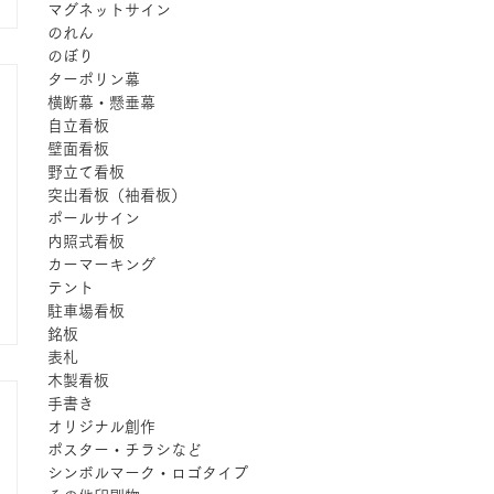
マグネットサイン
のれん
のぼり
ターポリン幕
横断幕・懸垂幕
自立看板
壁面看板
野立て看板
突出看板（袖看板）
ポールサイン
内照式看板
カーマーキング
テント
駐車場看板
銘板
表札
木製看板
手書き
オリジナル創作
ポスター・チラシなど
シンボルマーク・ロゴタイプ