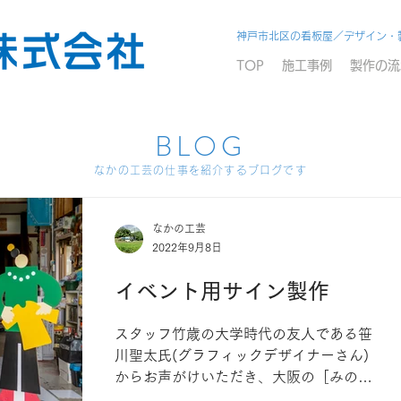
神戸市北区の看板屋／デザイン・
TOP
施工事例
製作の流
BLOG
なかの工芸の仕事を紹介するブログです
なかの工芸
2022年9月8日
イベント用サイン製作
スタッフ竹歳の大学時代の友人である笹
川聖太氏(グラフィックデザイナーさん)
からお声がけいただき、大阪の［みのお
キューズモール］で開催されるイベント