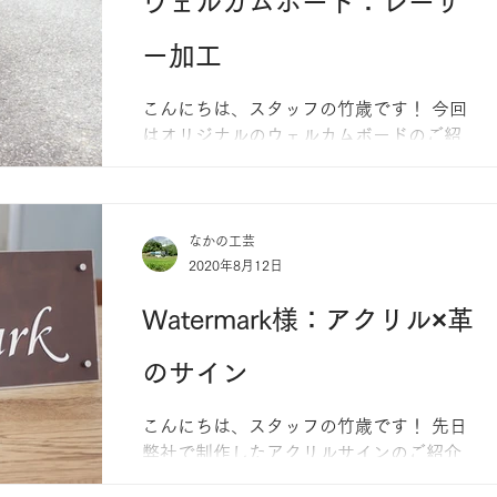
ウェルカムボード：レーザ
ー加工
こんにちは、スタッフの竹歳です！ 今回
はオリジナルのウェルカムボードのご紹
介です。（私事ではありますが先日挙式
をしました） この度、レーザー加工機を
導入したため、実験的に切削＆彫刻機能
を使って製作してみました！ 文字の一部
なかの工芸
2020年8月12日
をぴょこんと飛び出させることで動きを
出し、ちょっと...
Watermark様：アクリル×革
のサイン
こんにちは、スタッフの竹歳です！ 先日
弊社で制作したアクリルサインのご紹介
です。 こちらは8月1日に三木市に新しく