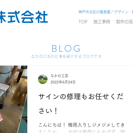
神戸市北区の看板屋／デザイン・
TOP
施工事例
製作の流
BLOG
なかの工芸の仕事を紹介するブログです
なかの工芸
2022年6月24日
サインの修理もお任せくだ
さい！
こんにちは！ 梅雨入りしジメジメしてき
ましたね。。 今回は梅雨にもめげず、破