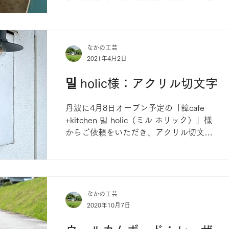
損した店舗サインの修理の様子をご紹介
します！ （トラックがぶつかってしまっ
たそうで、見るも無残な姿になってしま
ったサイン↓） 数十年前の手法で作られ
なかの工芸
2021年4月2日
た箱組みの内照式看板です。アクリルの
パーツを組...
밀 holic様：アクリル切文字
丹波に4月8日オープン予定の「韓cafe
+kitchen 밀 holic（ミル ホリック）」様
からご依頼をいただき、アクリル切文字
をデザイン・製作・施工しました！ たま
には製作過程のご紹介も… まずはアクリ
ル板（今回は5mm）をレーザーで切り抜
いて文字パーツを作っていきま...
なかの工芸
2020年10月7日