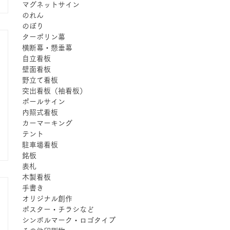
マグネットサイン
のれん
のぼり
ターポリン幕
横断幕・懸垂幕
自立看板
壁面看板
野立て看板
突出看板（袖看板）
ポールサイン
内照式看板
カーマーキング
テント
駐車場看板
銘板
表札
木製看板
手書き
オリジナル創作
ポスター・チラシなど
シンボルマーク・ロゴタイプ